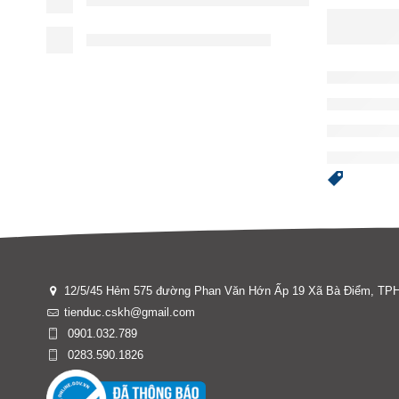
12/5/45 Hẻm 575 đường Phan Văn Hớn Ấp 19 Xã Bà Điểm, T
tienduc.cskh@gmail.com
0901.032.789
0283.590.1826