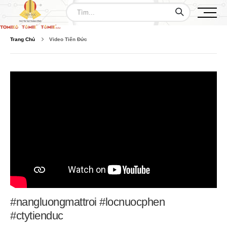
Trang Chủ
Video Tiến Đức
#nangluongmattroi #locnuocphen
#ctytienduc