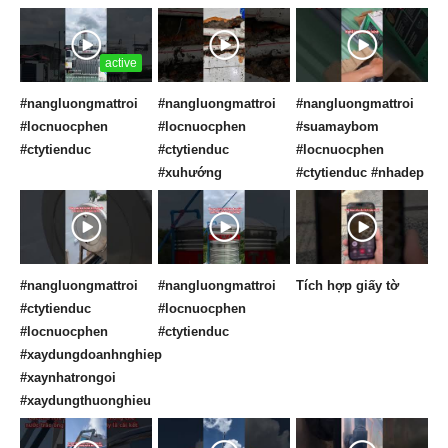
active
#nangluongmattroi
#nangluongmattroi
#nangluongmattroi
#locnuocphen
#locnuocphen
#suamaybom
#ctytienduc
#ctytienduc
#locnuocphen
#xuhướng
#ctytienduc #nhadep
#nangluongmattroi
#nangluongmattroi
Tích hợp giấy tờ
#ctytienduc
#locnuocphen
#locnuocphen
#ctytienduc
#xaydungdoanhnghiep
#xaynhatrongoi
#xaydungthuonghieu