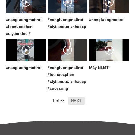
#nangluongmattroi
#nangluongmattroi
#nangluongmattroi
#locnuocphen
#ctytienduc #nhadep
#ctytienduc #
#nangluongmattroi
#nangluongmattroi
Máy NLMT
#locnuocphen
#ctytienduc #nhadep
#cuocsong
1
of
53
NEXT