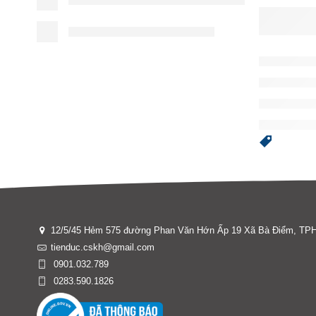
12/5/45 Hẻm 575 đường Phan Văn Hớn Ấp 19 Xã Bà Điểm, T
tienduc.cskh@gmail.com
0901.032.789
0283.590.1826