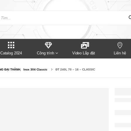
Catalog 2024
Công trình
Video Lắp đặt
Liên hệ
G ĐẠI THÀNH
,
Inox 304 Classic
ĐT 240L 70 – 16 – CLASSIC