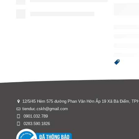
12/5/45 Hẻm 575 đường Phan Văn Hớn Ấp 19 Xã Bà Điểm, T
tienduc.cskh@gmail.com
0901.032.789
0283.590.1826