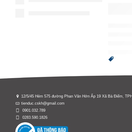
12/5/45 Hẻm 575 đường Phan Văn Hớn Ấp 19 Xã Bà Điểm, T
tienduc.cskh@gmail.com
0901.032.789
0283.590.1826