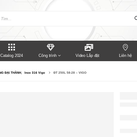
Catalog 2024
Công trình
Video Lắp đặt
Liên hệ
G ĐẠI THÀNH
,
Inox 316 Vigo
ĐT 250L 58-28 – VIGO