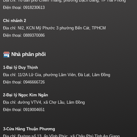
Địa chỉ: Tổ dân phố Chiến Thắng, phường Bạch Đằng, TP Hải Phòng
Điện thoại:
0918230613
Chi nhánh 2
Địa chỉ: NI2, KCN Mỹ Phước 3 phường Bến Cát, TPHCM
Điện thoại:
0889370086
Nhà phân phối
1-Đại lý Duy Thịnh
Địa chỉ: 11/2A Lữ Gia, phường Lâm Viên, Đà Lạt, Lâm Đồng
Điện thoại:
0946666726
2-Đại lý Ngọc Kim Ngân
Địa chỉ: đường VTV4, xã Chợ Lầu, Lâm Đồng
Điện thoại:
0919004651
3-Cửa Hàng Thuận Phương
Địa chỉ: Đường số 13, ấp Vĩnh Phúc, xã Châu Phú Tỉnh An Giang