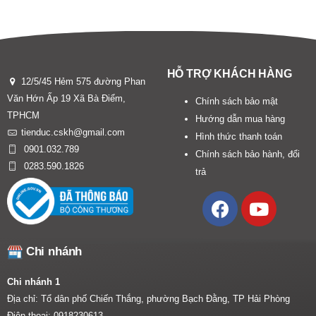
HỖ TRỢ KHÁCH HÀNG
12/5/45 Hẻm 575 đường Phan
Văn Hớn Ấp 19 Xã Bà Điểm,
Chính sách bảo mật
TPHCM
Hướng dẫn mua hàng
tienduc.cskh@gmail.com
Hình thức thanh toán
0901.032.789
Chính sách bảo hành, đổi
0283.590.1826
trả
Chi nhánh
Chi nhánh 1
Địa chỉ: Tổ dân phố Chiến Thắng, phường Bạch Đằng, TP Hải Phòng
Điện thoại:
0918230613