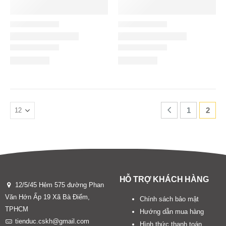
1
2
HỖ TRỢ KHÁCH HÀNG
12/5/45 Hẻm 575 đường Phan
Văn Hớn Ấp 19 Xã Bà Điểm,
Chính sách bảo mật
TPHCM
Hướng dẫn mua hàng
tienduc.cskh@gmail.com
Hình thức thanh toán