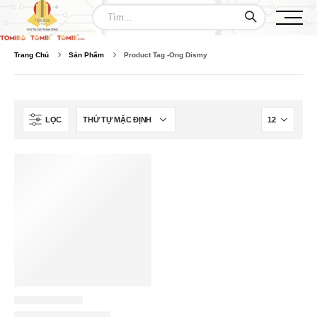
Trang Chủ
Sản Phẩm
Product Tag -
Ong Dismy
LỌC