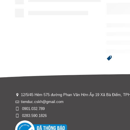
12/5/45 Hẻm 575 đường Phan Văn Hớn Ấp 19 Xã Bà Điểm, T
tienduc.cskh@gmail.com
0901.032.789
0283.590.1826