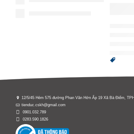
12/5/45 Hẻm 575 đường Phan Văn Hớn Ấp 19 Xã Bà Điểm, T
tienduc.cskh@gmail.com
0901.032.789
0283.590.1826