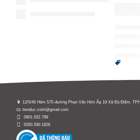
12/5/45 Hẻm 575 đường Phan Văn Hớn Ấp 19 Xã Bà Điểm, T
tienduc.cskh@gmail.com
0901.032.789
0283.590.1826