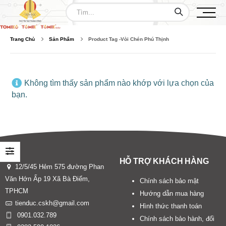
Trang Chủ
Sản Phẩm
Product Tag -
Vòi Chén Phú Thịnh
Không tìm thấy sản phẩm nào khớp với lựa chọn của
bạn.
HỖ TRỢ KHÁCH HÀNG
12/5/45 Hẻm 575 đường Phan
Văn Hớn Ấp 19 Xã Bà Điểm,
Chính sách bảo mật
TPHCM
Hướng dẫn mua hàng
tienduc.cskh@gmail.com
Hình thức thanh toán
0901.032.789
Chính sách bảo hành, đổi